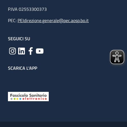
P.IVA 02553300373
PEC:
PEIdirezione.generale@pec.aosp.bo.it
SEGUICI SU
SCARICA L'APP
Useful links section