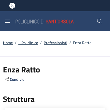
Salta al contenuto principale
Skip to footer content
Briciole di pane
Home
/
Il Policlinico
/
Professionisti
/
Enza Ratto
Enza Ratto
Condividi
Struttura