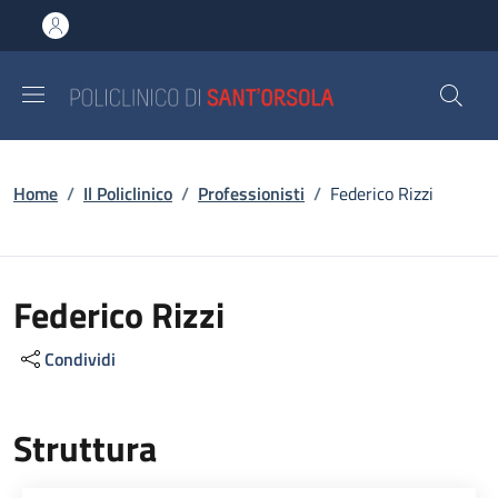
Salta al contenuto principale
Skip to footer content
Briciole di pane
Home
/
Il Policlinico
/
Professionisti
/
Federico Rizzi
Federico Rizzi
Condividi
Struttura