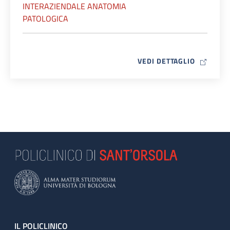
INTERAZIENDALE ANATOMIA
PATOLOGICA
MAP ICO
VEDI DETTAGLIO
Footer
IL POLICLINICO