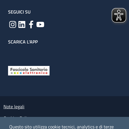
SEGUICI SU
SCARICA L'APP
Useful links section
Small prints
Note legali
Cookies Policy
Questo sito utilizza cookie tecnici, analytics e di terze