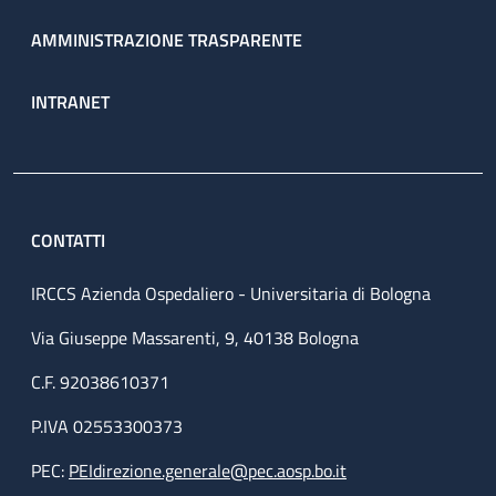
AMMINISTRAZIONE TRASPARENTE
INTRANET
CONTATTI
IRCCS Azienda Ospedaliero - Universitaria di Bologna
Via Giuseppe Massarenti, 9, 40138 Bologna
C.F. 92038610371
P.IVA 02553300373
PEC:
PEIdirezione.generale@pec.aosp.bo.it