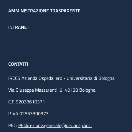
AMMINISTRAZIONE TRASPARENTE
INTRANET
CONTATTI
IRCCS Azienda Ospedaliero - Universitaria di Bologna
Via Giuseppe Massarenti, 9, 40138 Bologna
C.F. 92038610371
P.IVA 02553300373
PEC:
PEIdirezione.generale@pec.aosp.bo.it