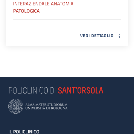
INTERAZIENDALE ANATOMIA
PATOLOGICA
MAP ICO
VEDI DETTAGLIO
Footer
IL POLICLINICO