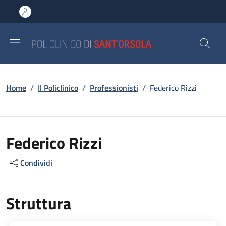
Salta al contenuto principale
Skip to footer content
Briciole di pane
Home
/
Il Policlinico
/
Professionisti
/
Federico Rizzi
Federico Rizzi
Condividi
Struttura