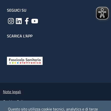
SEGUICI SU
SCARICA L'APP
Useful links section
Small prints
Note legali
Cookies Policy
Questo sito utilizza cookie tecnici, analytics e di terze