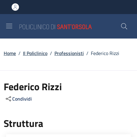
Salta al contenuto principale
Skip to footer content
Briciole di pane
Home
/
Il Policlinico
/
Professionisti
/
Federico Rizzi
Federico Rizzi
Condividi
Struttura