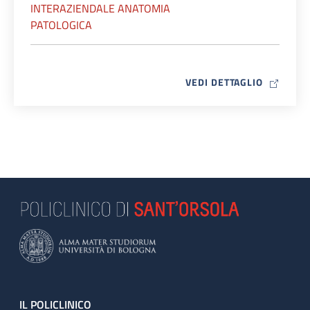
INTERAZIENDALE ANATOMIA
PATOLOGICA
MAP ICO
VEDI DETTAGLIO
Footer
IL POLICLINICO