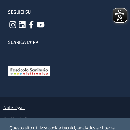
SEGUICI SU
SCARICA L'APP
Useful links section
Small prints
Note legali
Cookies Policy
Questo sito utilizza cookie tecnici, analytics e di terze