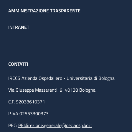
AMMINISTRAZIONE TRASPARENTE
INTRANET
CONTATTI
IRCCS Azienda Ospedaliero - Universitaria di Bologna
Via Giuseppe Massarenti, 9, 40138 Bologna
C.F. 92038610371
P.IVA 02553300373
PEC:
PEIdirezione.generale@pec.aosp.bo.it