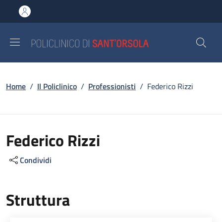
Salta al contenuto principale
Skip to footer content
Briciole di pane
Home
/
Il Policlinico
/
Professionisti
/
Federico Rizzi
Federico Rizzi
Condividi
Struttura