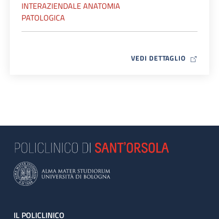
INTERAZIENDALE ANATOMIA
PATOLOGICA
MAP ICO
VEDI DETTAGLIO
Footer
IL POLICLINICO