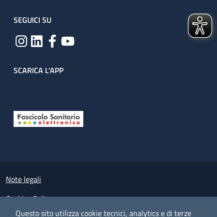
SEGUICI SU
SCARICA L'APP
Useful links section
Small prints
Note legali
Cookies Policy
Questo sito utilizza cookie tecnici, analytics e di terze