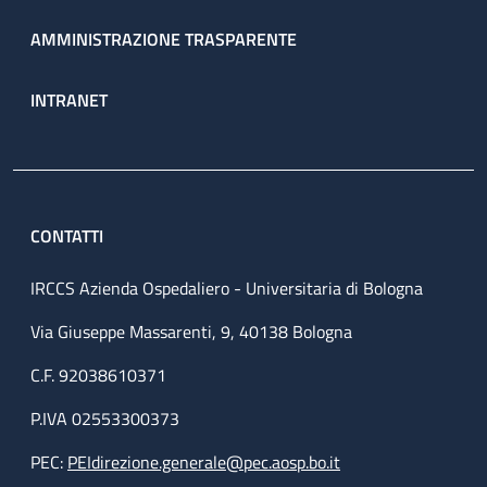
AMMINISTRAZIONE TRASPARENTE
INTRANET
CONTATTI
IRCCS Azienda Ospedaliero - Universitaria di Bologna
Via Giuseppe Massarenti, 9, 40138 Bologna
C.F. 92038610371
P.IVA 02553300373
PEC:
PEIdirezione.generale@pec.aosp.bo.it