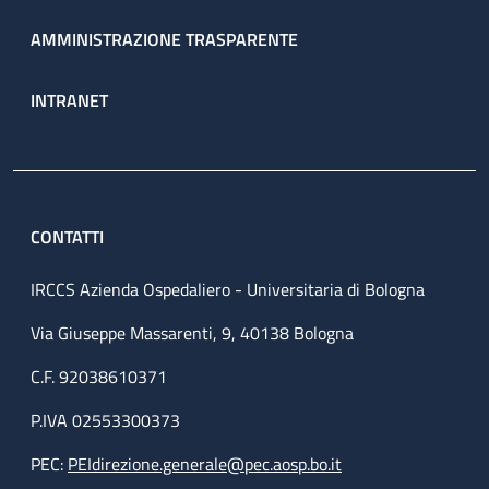
AMMINISTRAZIONE TRASPARENTE
INTRANET
CONTATTI
IRCCS Azienda Ospedaliero - Universitaria di Bologna
Via Giuseppe Massarenti, 9, 40138 Bologna
C.F. 92038610371
P.IVA 02553300373
PEC:
PEIdirezione.generale@pec.aosp.bo.it