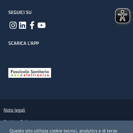
SEGUICI SU
SCARICA L'APP
Useful links section
Small prints
Note legali
Cookies Policy
Questo sito utilizza cookie tecnici, analytics e di terze