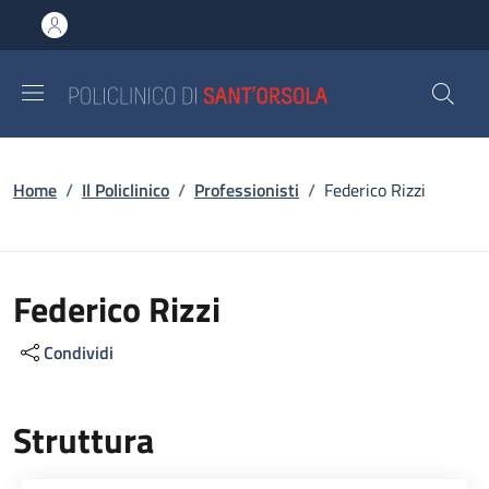
Salta al contenuto principale
Skip to footer content
Briciole di pane
Home
/
Il Policlinico
/
Professionisti
/
Federico Rizzi
Federico Rizzi
Condividi
Struttura