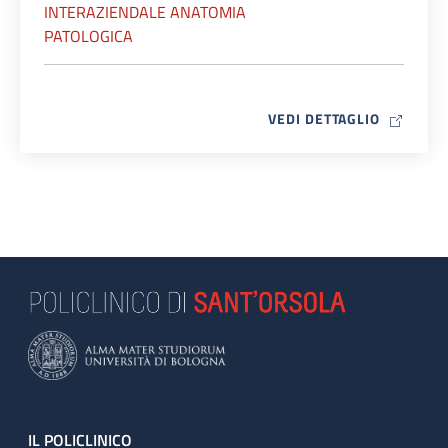
INTERAZIENDALE ANATOMIA
PATOLOGICA
MAP ICO
VEDI DETTAGLIO
Footer
IL POLICLINICO