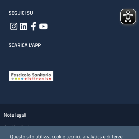
SEGUICI SU
SCARICA L'APP
Useful links section
Small prints
Note legali
Cookies Policy
Questo sito utilizza cookie tecnici, analytics e di terze