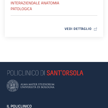
INTERAZIENDALE ANATOMIA
PATOLOGICA
MAP ICO
VEDI DETTAGLIO
Footer
IL POLICLINICO