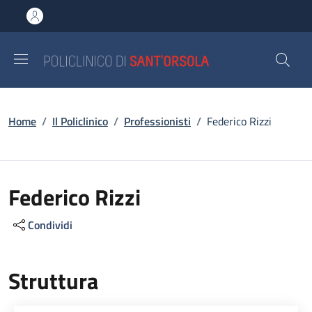
Salta al contenuto principale
Skip to footer content
Briciole di pane
Home
/
Il Policlinico
/
Professionisti
/
Federico Rizzi
Federico Rizzi
Condividi
Struttura