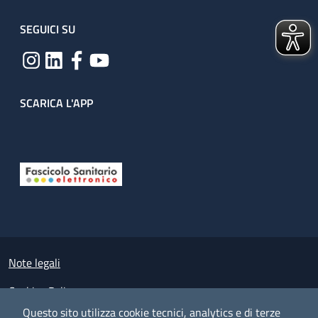
SEGUICI SU
SCARICA L'APP
Useful links section
Small prints
Note legali
Cookies Policy
Questo sito utilizza cookie tecnici, analytics e di terze