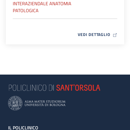
INTERAZIENDALE ANATOMIA
PATOLOGICA
MAP ICO
VEDI DETTAGLIO
Footer
IL POLICLINICO