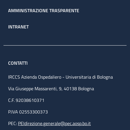
AMMINISTRAZIONE TRASPARENTE
INTRANET
CONTATTI
IRCCS Azienda Ospedaliero - Universitaria di Bologna
Via Giuseppe Massarenti, 9, 40138 Bologna
C.F. 92038610371
P.IVA 02553300373
PEC:
PEIdirezione.generale@pec.aosp.bo.it