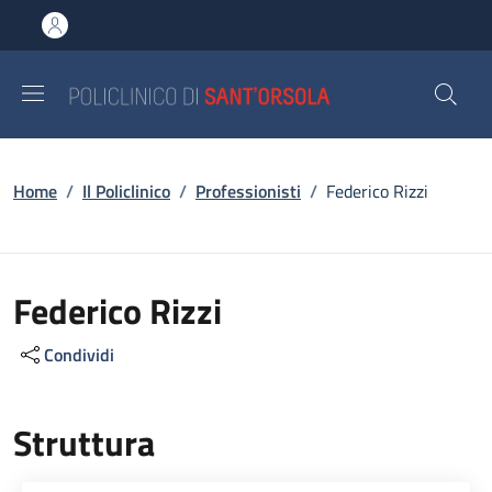
Salta al contenuto principale
Skip to footer content
Briciole di pane
Home
/
Il Policlinico
/
Professionisti
/
Federico Rizzi
Federico Rizzi
Condividi
Struttura