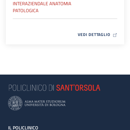
INTERAZIENDALE ANATOMIA
PATOLOGICA
MAP ICO
VEDI DETTAGLIO
Footer
IL POLICLINICO