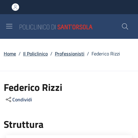
Salta al contenuto principale
Skip to footer content
Briciole di pane
Home
/
Il Policlinico
/
Professionisti
/
Federico Rizzi
Federico Rizzi
Condividi
Struttura