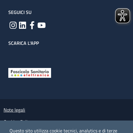
SEGUICI SU
SCARICA L'APP
Useful links section
Small prints
Note legali
Cookies Policy
Questo sito utilizza cookie tecnici, analytics e di terze