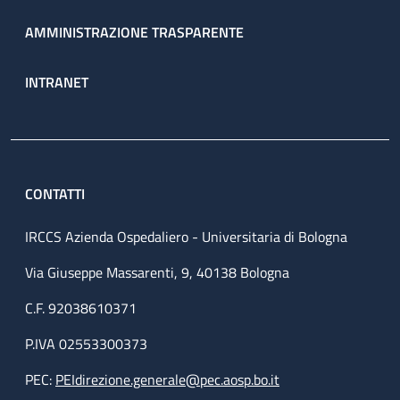
AMMINISTRAZIONE TRASPARENTE
INTRANET
CONTATTI
IRCCS Azienda Ospedaliero - Universitaria di Bologna
Via Giuseppe Massarenti, 9, 40138 Bologna
C.F. 92038610371
P.IVA 02553300373
PEC:
PEIdirezione.generale@pec.aosp.bo.it