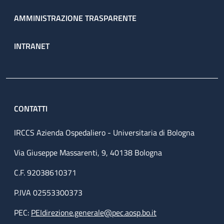
AMMINISTRAZIONE TRASPARENTE
INTRANET
CONTATTI
IRCCS Azienda Ospedaliero - Universitaria di Bologna
Via Giuseppe Massarenti, 9, 40138 Bologna
C.F. 92038610371
P.IVA 02553300373
PEC:
PEIdirezione.generale@pec.aosp.bo.it