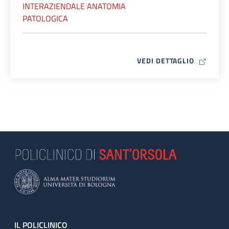
INTERAZIENDALE ANATOMIA
PATOLOGICA
MAP ICO
VEDI DETTAGLIO
Footer
IL POLICLINICO