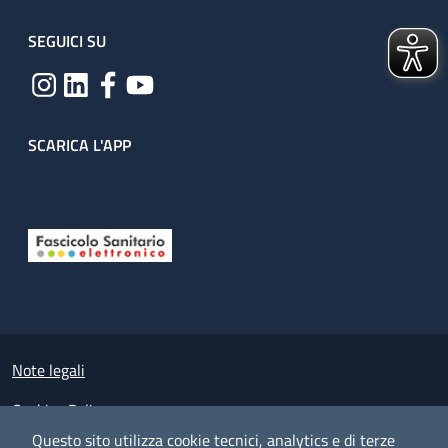
SEGUICI SU
SCARICA L'APP
Useful links section
Small prints
Note legali
Cookies Policy
Questo sito utilizza cookie tecnici, analytics e di terze