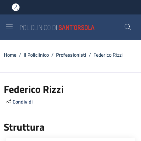
Salta al contenuto principale
Skip to footer content
Briciole di pane
Home
/
Il Policlinico
/
Professionisti
/
Federico Rizzi
Federico Rizzi
Condividi
Struttura