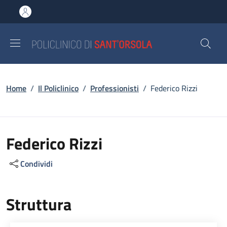
Salta al contenuto principale
Skip to footer content
Briciole di pane
Home
/
Il Policlinico
/
Professionisti
/
Federico Rizzi
Federico Rizzi
Condividi
Struttura