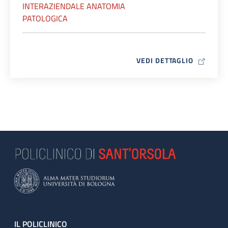
INTERAZIENDALE ANATOMIA
PATOLOGICA
MAP ICO
VEDI DETTAGLIO
Footer
IL POLICLINICO