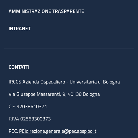
AMMINISTRAZIONE TRASPARENTE
INTRANET
CONTATTI
IRCCS Azienda Ospedaliero - Universitaria di Bologna
Via Giuseppe Massarenti, 9, 40138 Bologna
C.F. 92038610371
P.IVA 02553300373
PEC:
PEIdirezione.generale@pec.aosp.bo.it