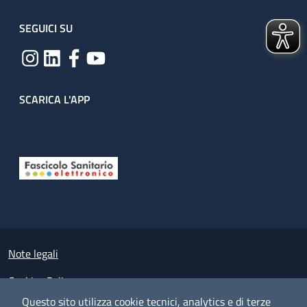
SEGUICI SU
SCARICA L'APP
Useful links section
Small prints
Note legali
Cookies Policy
Questo sito utilizza cookie tecnici, analytics e di terze