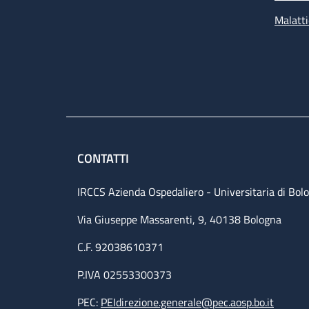
Malatti
CONTATTI
IRCCS Azienda Ospedaliero - Universitaria di Bol
Via Giuseppe Massarenti, 9, 40138 Bologna
C.F. 92038610371
P.IVA 02553300373
PEC:
PEIdirezione.generale@pec.aosp.bo.it