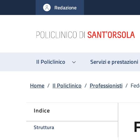
Salta al contenuto principale
Skip to footer content
Redazione
Il Policlinico
Servizi e prestazioni
Briciole di pane
Home
/
Il Policlinico
/
Professionisti
/
Fede
Indice
F
della pagina Federico Rizzi
Struttura