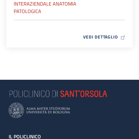
INTERAZIENDALE ANATOMIA
PATOLOGICA
MAP ICO
VEDI DETTAGLIO
Footer
IL POLICLINICO