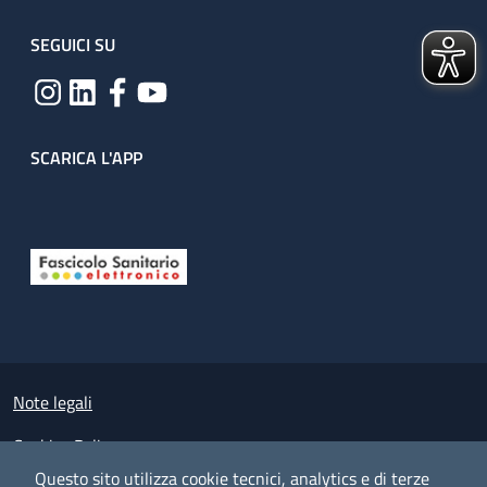
SEGUICI SU
SCARICA L'APP
Useful links section
Small prints
Note legali
Cookies Policy
Questo sito utilizza cookie tecnici, analytics e di terze