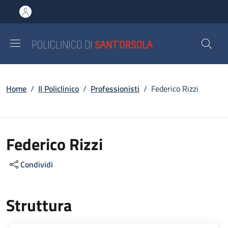
Salta al contenuto principale
Skip to footer content
Briciole di pane
Home
/
Il Policlinico
/
Professionisti
/
Federico Rizzi
Federico Rizzi
Condividi
Struttura