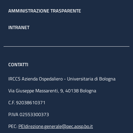
AMMINISTRAZIONE TRASPARENTE
INTRANET
CONTATTI
IRCCS Azienda Ospedaliero - Universitaria di Bologna
Via Giuseppe Massarenti, 9, 40138 Bologna
C.F. 92038610371
P.IVA 02553300373
PEC:
PEIdirezione.generale@pec.aosp.bo.it