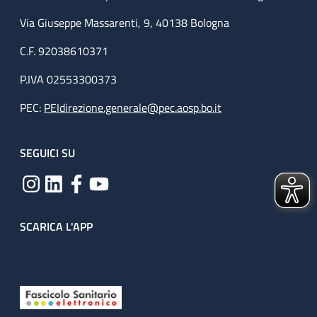
Via Giuseppe Massarenti, 9, 40138 Bologna
C.F. 92038610371
P.IVA 02553300373
PEC:
PEIdirezione.generale@pec.aosp.bo.it
SEGUICI SU
SCARICA L'APP