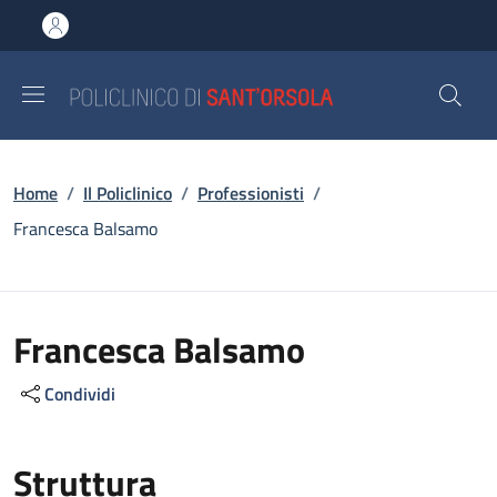
Salta al contenuto principale
Skip to footer content
Briciole di pane
Home
/
Il Policlinico
/
Professionisti
/
Francesca Balsamo
Francesca Balsamo
Condividi
Struttura