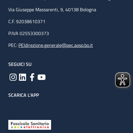
Via Giuseppe Massarenti, 9, 40138 Bologna
C.F. 92038610371
P.IVA 02553300373
PEC:
PEIdirezione.generale@pec.aosp.bo.it
SEGUICI SU
SCARICA L'APP