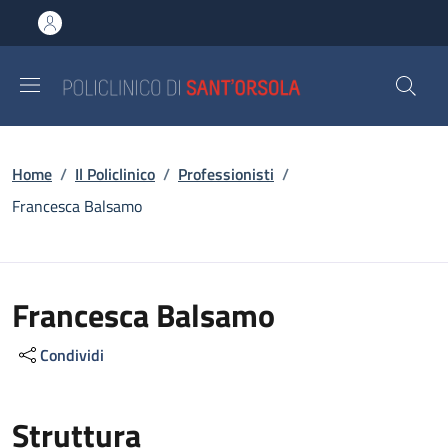
Salta al contenuto principale
Skip to footer content
Briciole di pane
Home
/
Il Policlinico
/
Professionisti
/
Francesca Balsamo
Francesca Balsamo
Condividi
Struttura