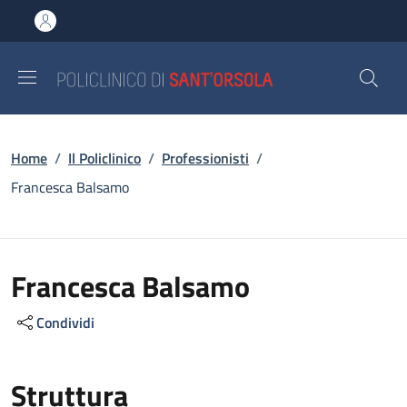
Salta al contenuto principale
Skip to footer content
Briciole di pane
Home
/
Il Policlinico
/
Professionisti
/
Francesca Balsamo
Francesca Balsamo
Condividi
Struttura