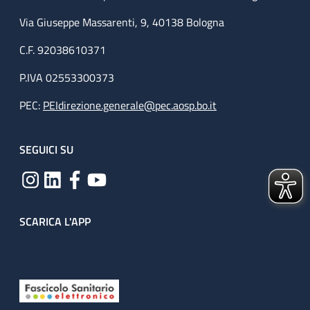
Via Giuseppe Massarenti, 9, 40138 Bologna
C.F. 92038610371
P.IVA 02553300373
PEC:
PEIdirezione.generale@pec.aosp.bo.it
SEGUICI SU
SCARICA L'APP