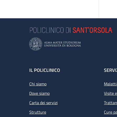
Footer
IL POLICLINICO
SERVI
Chi siamo
Malatti
Dove siamo
Visite 
Carta dei servizi
Tratta
Strutture
Cure pa