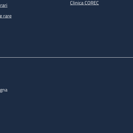
Clinica COREC
rari
e rare
ogna