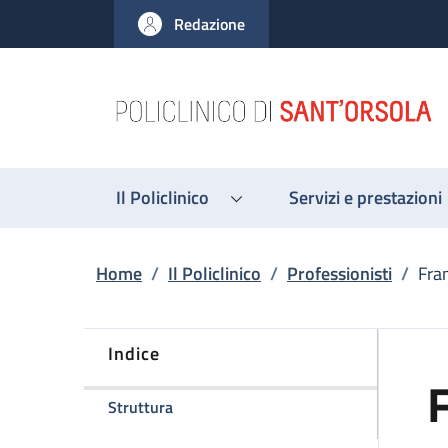
Salta al contenuto principale
Skip to footer content
Redazione
Il Policlinico
Servizi e prestazioni
Briciole di pane
Home
/
Il Policlinico
/
Professionisti
/
Fra
Indice
della pagina Francesca Balsamo
Struttura