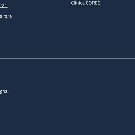
Clinica COREC
rari
e rare
ogna