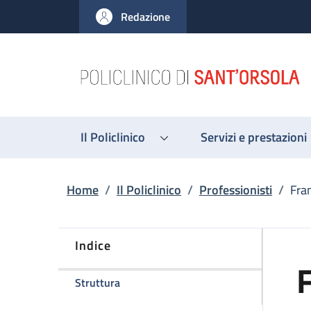
Salta al contenuto principale
Skip to footer content
Redazione
Il Policlinico
Servizi e prestazioni
Briciole di pane
Home
/
Il Policlinico
/
Professionisti
/
Fra
Indice
della pagina Francesca Balsamo
Struttura