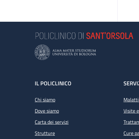
Footer
IL POLICLINICO
SERVI
Chi siamo
Malatti
Dove siamo
Visite 
Carta dei servizi
Tratta
Strutture
Cure pa