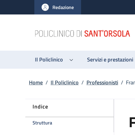
Salta al contenuto principale
Skip to footer content
Redazione
Il Policlinico
Servizi e prestazioni
Briciole di pane
Home
/
Il Policlinico
/
Professionisti
/
Fra
Indice
della pagina Francesca Balsamo
Struttura