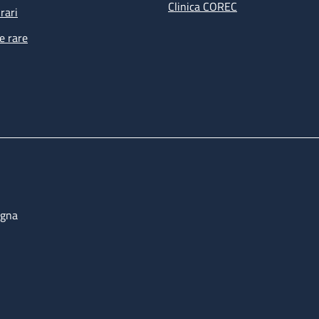
Clinica COREC
rari
e rare
ogna