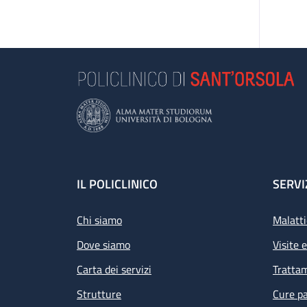
Footer
IL POLICLINICO
SERVI
Chi siamo
Malatti
Dove siamo
Visite 
Carta dei servizi
Tratta
Strutture
Cure pa