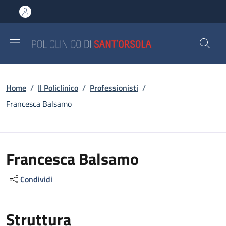
Salta al contenuto principale
Skip to footer content
Briciole di pane
Home
/
Il Policlinico
/
Professionisti
/
Francesca Balsamo
Francesca Balsamo
Condividi
Struttura