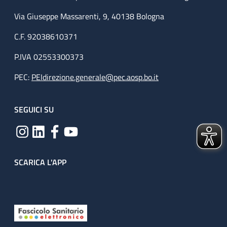
Via Giuseppe Massarenti, 9, 40138 Bologna
C.F. 92038610371
P.IVA 02553300373
PEC:
PEIdirezione.generale@pec.aosp.bo.it
SEGUICI SU
SCARICA L'APP