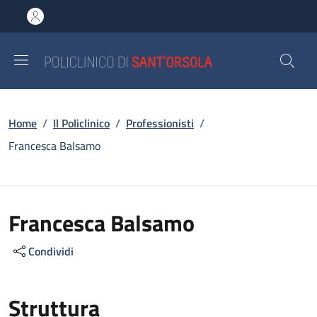
Salta al contenuto principale
Skip to footer content
Briciole di pane
Home
/
Il Policlinico
/
Professionisti
/
Francesca Balsamo
Francesca Balsamo
Condividi
Struttura