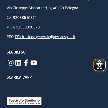
Via Giuseppe Massarenti, 9, 40138 Bologna
C.F. 92038610371
P.IVA 02553300373
PEC:
PEIdirezione.generale@pec.aosp.bo.it
SEGUICI SU
SCARICA L'APP