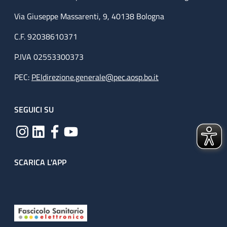
Via Giuseppe Massarenti, 9, 40138 Bologna
C.F. 92038610371
P.IVA 02553300373
PEC:
PEIdirezione.generale@pec.aosp.bo.it
SEGUICI SU
SCARICA L'APP