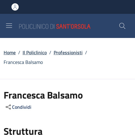
Salta al contenuto principale
Skip to footer content
Briciole di pane
Home
/
Il Policlinico
/
Professionisti
/
Francesca Balsamo
Francesca Balsamo
Condividi
Struttura