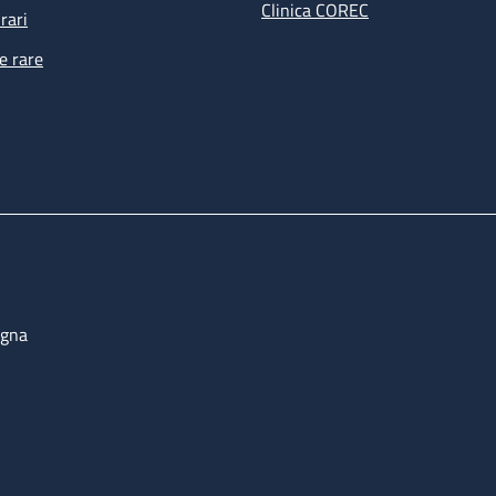
Clinica COREC
rari
e rare
ogna