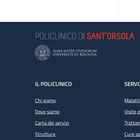
Footer
IL POLICLINICO
SERVI
Chi siamo
Malatti
Dove siamo
Visite 
Carta dei servizi
Tratta
Strutture
Cure pa