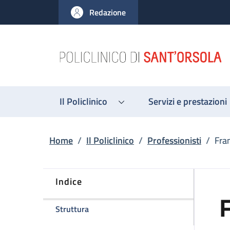
Salta al contenuto principale
Skip to footer content
Redazione
Il Policlinico
Servizi e prestazioni
Briciole di pane
Home
/
Il Policlinico
/
Professionisti
/
Fra
Indice
della pagina Francesca Balsamo
Struttura