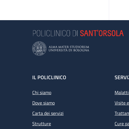
Footer
IL POLICLINICO
SERVI
Chi siamo
Malatti
Dove siamo
Visite 
Carta dei servizi
Tratta
Strutture
Cure pa