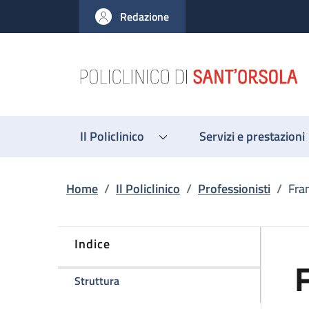
Salta al contenuto principale
Skip to footer content
Redazione
Il Policlinico
Servizi e prestazioni
Briciole di pane
Home
/
Il Policlinico
/
Professionisti
/
Fra
Indice
della pagina Francesca Balsamo
Struttura