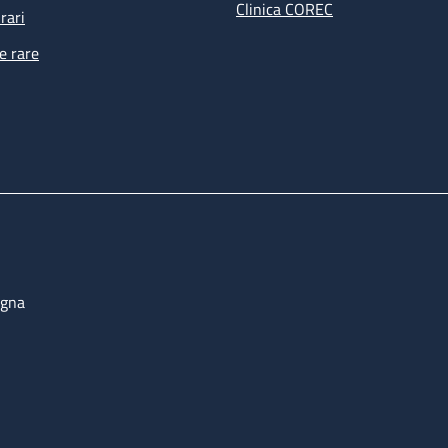
Clinica COREC
rari
e rare
ogna