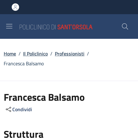
Salta al contenuto principale
Skip to footer content
Briciole di pane
Home
/
Il Policlinico
/
Professionisti
/
Francesca Balsamo
Francesca Balsamo
Condividi
Struttura