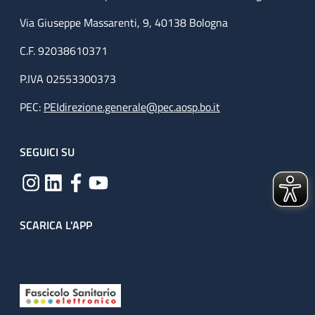
Via Giuseppe Massarenti, 9, 40138 Bologna
C.F. 92038610371
P.IVA 02553300373
PEC:
PEIdirezione.generale@pec.aosp.bo.it
SEGUICI SU
SCARICA L'APP