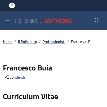
Salta al contenuto principale
Skip to footer content
Briciole di pane
Home
/
Il Policlinico
/
Professionisti
/
Francesco Buia
Francesco Buia
Condividi
Curriculum Vitae