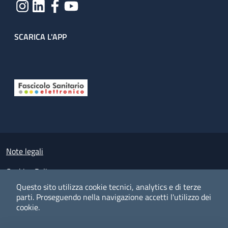
SCARICA L'APP
Useful links section
Small prints
Note legali
Cookies Policy
Questo sito utilizza cookie tecnici, analytics e di terze
Policy privacy e protezione del dato personale
parti.
Proseguendo nella navigazione accetti l'utilizzo dei
cookie.
Albo pretorio on-line