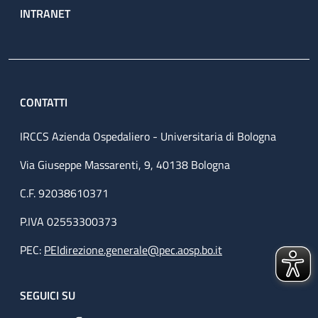
INTRANET
CONTATTI
IRCCS Azienda Ospedaliero - Universitaria di Bologna
Via Giuseppe Massarenti, 9, 40138 Bologna
C.F. 92038610371
P.IVA 02553300373
PEC:
PEIdirezione.generale@pec.aosp.bo.it
SEGUICI SU