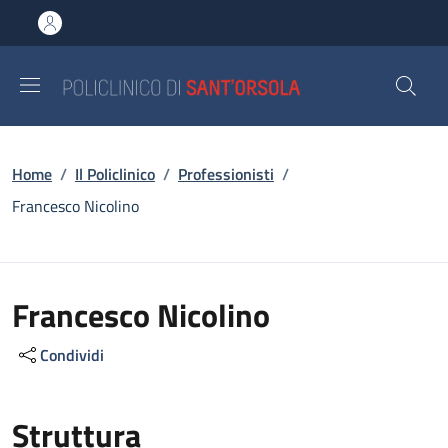
Salta al contenuto principale
Skip to footer content
Briciole di pane
Home
/
Il Policlinico
/
Professionisti
/
Francesco Nicolino
Francesco Nicolino
Condividi
Struttura