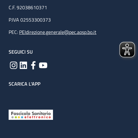
C.F. 92038610371
P.IVA 02553300373
PEC:
PEIdirezione.generale@pec.aosp.bo.it
SEGUICI SU
SCARICA L'APP