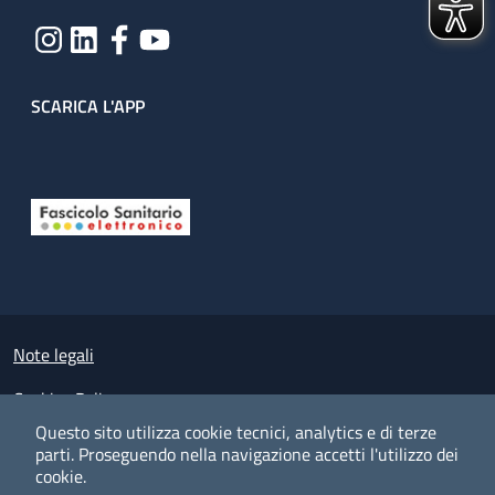
SCARICA L'APP
Useful links section
Small prints
Note legali
Cookies Policy
Questo sito utilizza cookie tecnici, analytics e di terze
Policy privacy e protezione del dato personale
parti.
Proseguendo nella navigazione accetti l'utilizzo dei
cookie.
Albo pretorio on-line