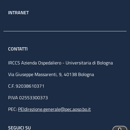
INTRANET
CONTATTI
IRCCS Azienda Ospedaliero - Universitaria di Bologna
Via Giuseppe Massarenti, 9, 40138 Bologna
C.F. 92038610371
P.IVA 02553300373
PEC:
PEIdirezione.generale@pec.aosp.bo.it
SEGUICI SU