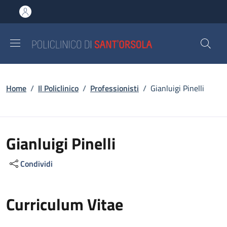
Salta al contenuto principale
Skip to footer content
Briciole di pane
Home
/
Il Policlinico
/
Professionisti
/
Gianluigi Pinelli
Gianluigi Pinelli
Condividi
Curriculum Vitae