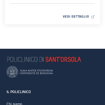
MAP ICO
VEDI DETTAGLIO
Footer
IL POLICLINICO
Chi siamo