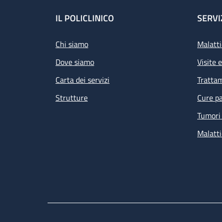
Footer
IL POLICLINICO
SERVI
Chi siamo
Malatti
Dove siamo
Visite 
Carta dei servizi
Tratta
Strutture
Cure pa
Tumori 
Malatti