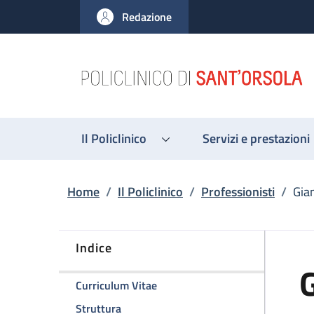
Salta al contenuto principale
Skip to footer content
Redazione
Il Policlinico
Servizi e prestazioni
Briciole di pane
Home
/
Il Policlinico
/
Professionisti
/
Gian
Indice
G
della pagina Gianluigi Pinelli
Curriculum Vitae
della pagina Gianluigi Pinelli
Struttura