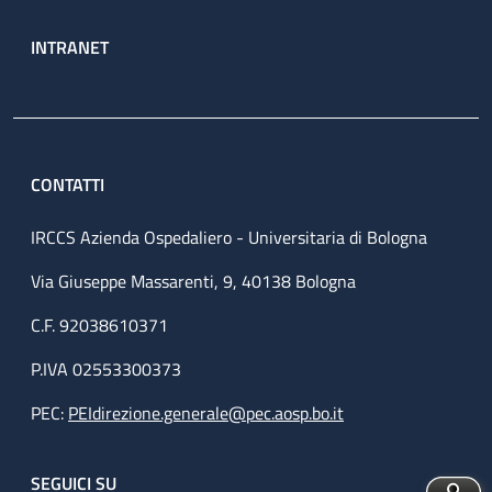
INTRANET
CONTATTI
IRCCS Azienda Ospedaliero - Universitaria di Bologna
Via Giuseppe Massarenti, 9, 40138 Bologna
C.F. 92038610371
P.IVA 02553300373
PEC:
PEIdirezione.generale@pec.aosp.bo.it
SEGUICI SU