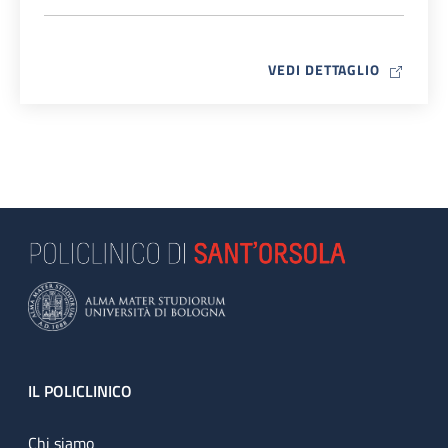
MAP ICO
VEDI DETTAGLIO
Footer
IL POLICLINICO
Chi siamo