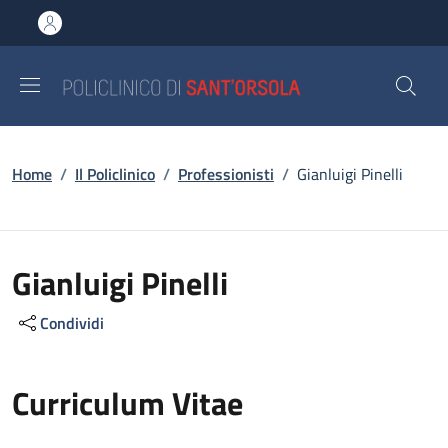
Salta al contenuto principale
Skip to footer content
Briciole di pane
Home
/
Il Policlinico
/
Professionisti
/
Gianluigi Pinelli
Gianluigi Pinelli
Condividi
Curriculum Vitae