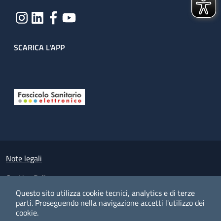
SCARICA L'APP
Useful links section
Small prints
Note legali
Cookies Policy
Questo sito utilizza cookie tecnici, analytics e di terze
Policy privacy e protezione del dato personale
parti.
Proseguendo nella navigazione accetti l'utilizzo dei
cookie.
Albo pretorio on-line