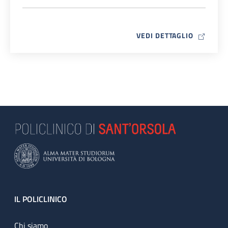
MAP ICO
VEDI DETTAGLIO
Footer
IL POLICLINICO
Chi siamo