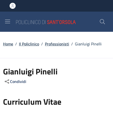
Salta al contenuto principale
Skip to footer content
Briciole di pane
Home
/
Il Policlinico
/
Professionisti
/
Gianluigi Pinelli
Gianluigi Pinelli
Condividi
Curriculum Vitae