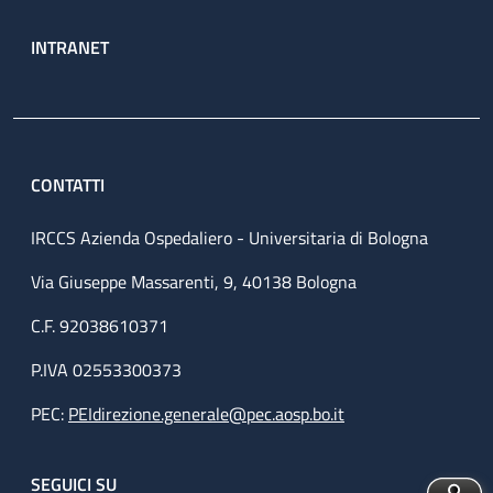
INTRANET
CONTATTI
IRCCS Azienda Ospedaliero - Universitaria di Bologna
Via Giuseppe Massarenti, 9, 40138 Bologna
C.F. 92038610371
P.IVA 02553300373
PEC:
PEIdirezione.generale@pec.aosp.bo.it
SEGUICI SU