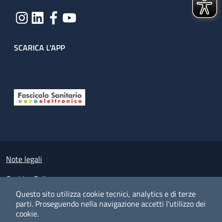
SCARICA L'APP
Useful links section
Small prints
Note legali
Cookies Policy
Questo sito utilizza cookie tecnici, analytics e di terze
Policy privacy e protezione del dato personale
parti.
Proseguendo nella navigazione accetti l'utilizzo dei
cookie.
Albo pretorio on-line