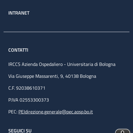
INTRANET
CONTATTI
IRCCS Azienda Ospedaliero - Universitaria di Bologna
Via Giuseppe Massarenti, 9, 40138 Bologna
C.F. 92038610371
P.IVA 02553300373
PEC:
PEIdirezione.generale@pec.aosp.bo.it
SEGUICI SU