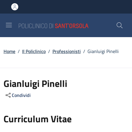
Salta al contenuto principale
Skip to footer content
Briciole di pane
Home
/
Il Policlinico
/
Professionisti
/
Gianluigi Pinelli
Gianluigi Pinelli
Condividi
Curriculum Vitae