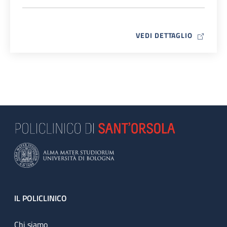
MAP ICO
VEDI DETTAGLIO
Footer
IL POLICLINICO
Chi siamo