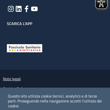
SCARICA L'APP
Useful links section
Small prints
Note legali
Cookies Policy
Questo sito utilizza cookie tecnici, analytics e di terze
Policy privacy e protezione del dato personale
parti.
Proseguendo nella navigazione accetti l'utilizzo dei
cookie.
Albo pretorio on-line