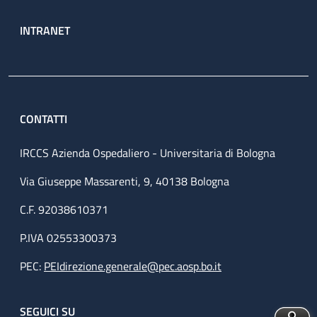
INTRANET
CONTATTI
IRCCS Azienda Ospedaliero - Universitaria di Bologna
Via Giuseppe Massarenti, 9, 40138 Bologna
C.F. 92038610371
P.IVA 02553300373
PEC:
PEIdirezione.generale@pec.aosp.bo.it
SEGUICI SU