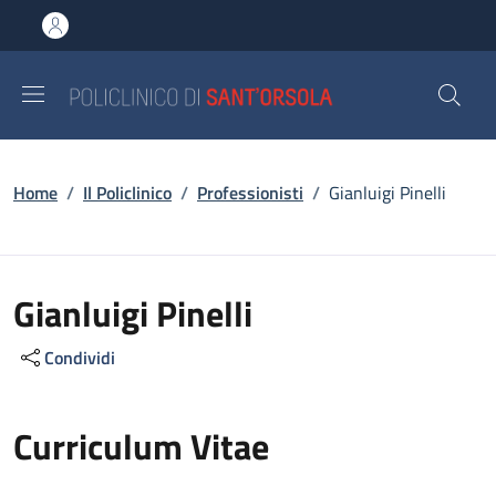
Salta al contenuto principale
Skip to footer content
Briciole di pane
Home
/
Il Policlinico
/
Professionisti
/
Gianluigi Pinelli
Gianluigi Pinelli
Condividi
Curriculum Vitae