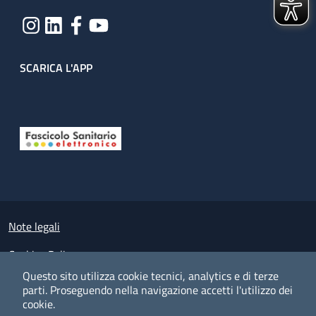
SCARICA L'APP
Useful links section
Small prints
Note legali
Cookies Policy
Questo sito utilizza cookie tecnici, analytics e di terze
Policy privacy e protezione del dato personale
parti.
Proseguendo nella navigazione accetti l'utilizzo dei
cookie.
Albo pretorio on-line