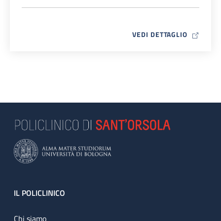
MAP ICO
VEDI DETTAGLIO
Footer
IL POLICLINICO
Chi siamo