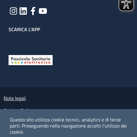
SCARICA L'APP
Useful links section
Small prints
Note legali
Cookies Policy
Questo sito utilizza cookie tecnici, analytics e di terze
Policy privacy e protezione del dato personale
parti.
Proseguendo nella navigazione accetti l'utilizzo dei
cookie.
Albo pretorio on-line