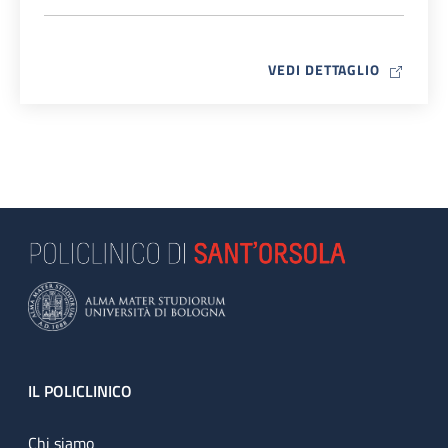
MAP ICO
VEDI DETTAGLIO
Footer
IL POLICLINICO
Chi siamo