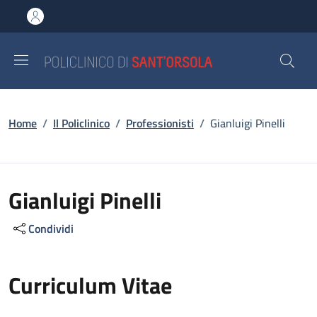
Salta al contenuto principale
Skip to footer content
Briciole di pane
Home
/
Il Policlinico
/
Professionisti
/
Gianluigi Pinelli
Gianluigi Pinelli
Condividi
Curriculum Vitae