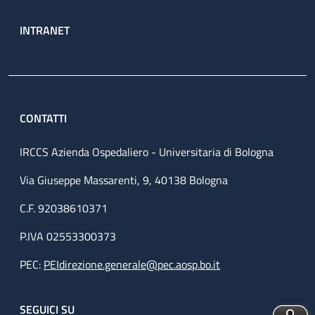
INTRANET
CONTATTI
IRCCS Azienda Ospedaliero - Universitaria di Bologna
Via Giuseppe Massarenti, 9, 40138 Bologna
C.F. 92038610371
P.IVA 02553300373
PEC:
PEIdirezione.generale@pec.aosp.bo.it
SEGUICI SU