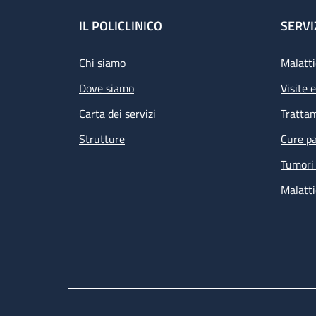
Footer
IL POLICLINICO
SERVI
Chi siamo
Malatti
Dove siamo
Visite 
Carta dei servizi
Tratta
Strutture
Cure pa
Tumori 
Malatti