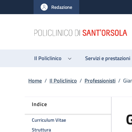
Salta al contenuto principale
Skip to footer content
Redazione
Il Policlinico
Servizi e prestazioni
Briciole di pane
Home
/
Il Policlinico
/
Professionisti
/
Gian
Indice
G
della pagina Gianluigi Pinelli
Curriculum Vitae
della pagina Gianluigi Pinelli
Struttura