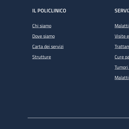
Footer
IL POLICLINICO
SERVI
Chi siamo
Malatti
Dove siamo
Visite 
Carta dei servizi
Tratta
Strutture
Cure pa
Tumori 
Malatti