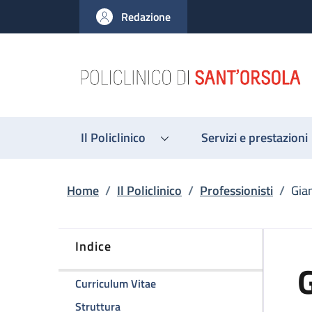
Salta al contenuto principale
Skip to footer content
Redazione
Il Policlinico
Servizi e prestazioni
Briciole di pane
Home
/
Il Policlinico
/
Professionisti
/
Gian
Indice
G
della pagina Gianluigi Pinelli
Curriculum Vitae
della pagina Gianluigi Pinelli
Struttura