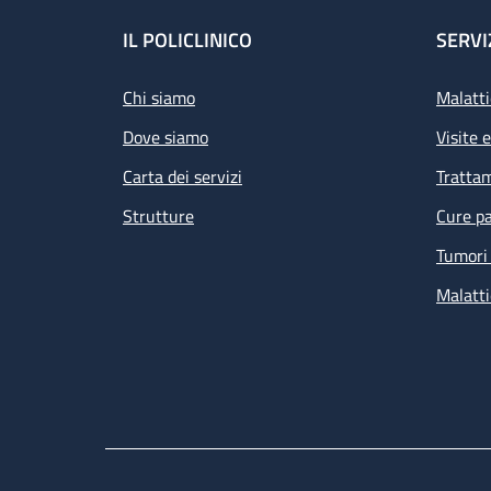
Footer
IL POLICLINICO
SERVI
Chi siamo
Malatti
Dove siamo
Visite 
Carta dei servizi
Tratta
Strutture
Cure pa
Tumori 
Malatti