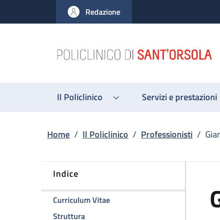
Salta al contenuto principale
Skip to footer content
Redazione
Il Policlinico
Servizi e prestazioni
Briciole di pane
Home
/
Il Policlinico
/
Professionisti
/
Gian
Indice
G
della pagina Gianluigi Pinelli
Curriculum Vitae
della pagina Gianluigi Pinelli
Struttura