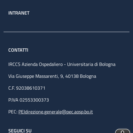
INTRANET
CONTATTI
IRCCS Azienda Ospedaliero - Universitaria di Bologna
Via Giuseppe Massarenti, 9, 40138 Bologna
C.F. 92038610371
P.IVA 02553300373
PEC:
PEIdirezione.generale@pec.aosp.bo.it
SEGUICI SU