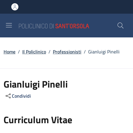
Salta al contenuto principale
Skip to footer content
Briciole di pane
Home
/
Il Policlinico
/
Professionisti
/
Gianluigi Pinelli
Gianluigi Pinelli
Condividi
Curriculum Vitae