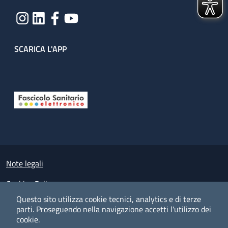
SCARICA L'APP
Useful links section
Small prints
Note legali
Cookies Policy
Questo sito utilizza cookie tecnici, analytics e di terze
Policy privacy e protezione del dato personale
parti.
Proseguendo nella navigazione accetti l'utilizzo dei
cookie.
Albo pretorio on-line