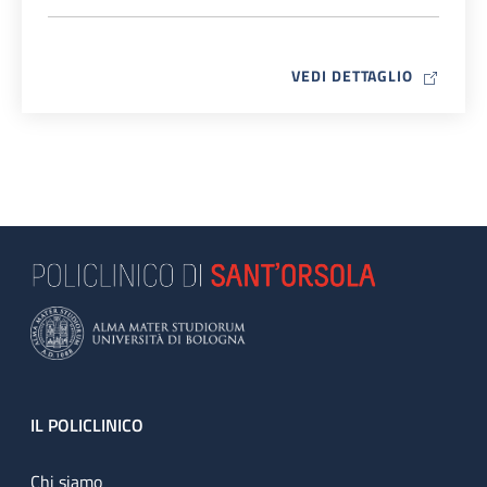
MAP ICO
VEDI DETTAGLIO
Footer
IL POLICLINICO
Chi siamo