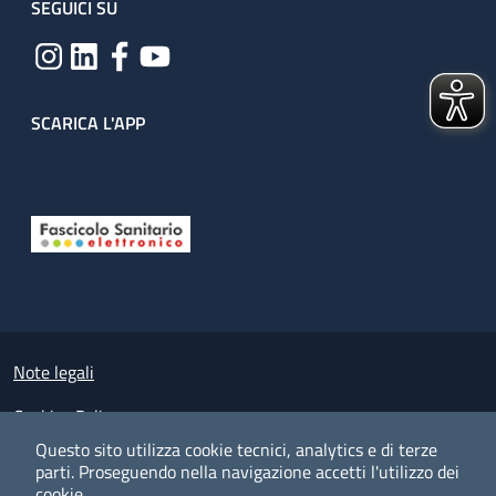
SEGUICI SU
SCARICA L'APP
Useful links section
Small prints
Note legali
Cookies Policy
Questo sito utilizza cookie tecnici, analytics e di terze
Policy privacy e protezione del dato personale
parti.
Proseguendo nella navigazione accetti l'utilizzo dei
cookie.