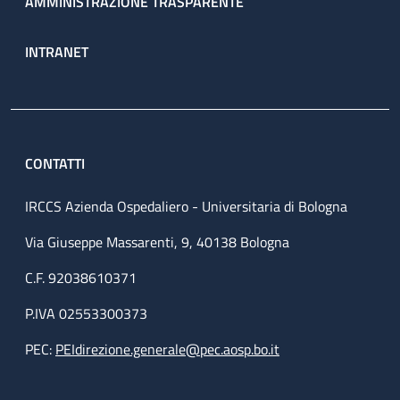
AMMINISTRAZIONE TRASPARENTE
INTRANET
CONTATTI
IRCCS Azienda Ospedaliero - Universitaria di Bologna
Via Giuseppe Massarenti, 9, 40138 Bologna
C.F. 92038610371
P.IVA 02553300373
PEC:
PEIdirezione.generale@pec.aosp.bo.it