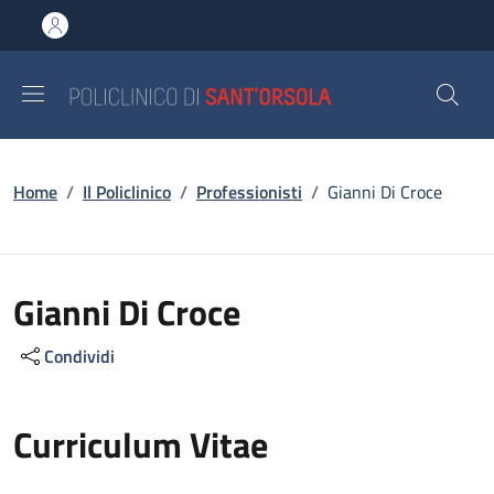
Salta al contenuto principale
Skip to footer content
Briciole di pane
Home
/
Il Policlinico
/
Professionisti
/
Gianni Di Croce
Gianni Di Croce
Condividi
Curriculum Vitae