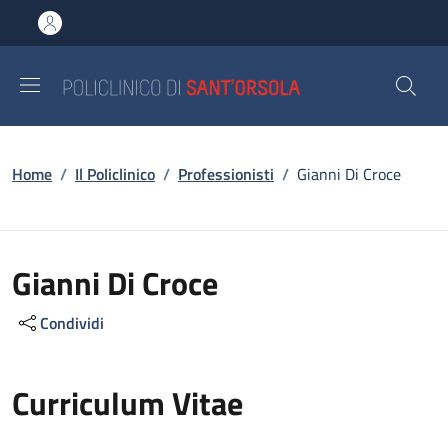
Salta al contenuto principale
Skip to footer content
Briciole di pane
Home
/
Il Policlinico
/
Professionisti
/
Gianni Di Croce
Gianni Di Croce
Condividi
Curriculum Vitae