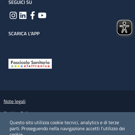
SEGUICI SU
SCARICA L'APP
Useful links section
Small prints
Note legali
Cookies Policy
Questo sito utilizza cookie tecnici, analytics e di terze
Policy privacy e protezione del dato personale
parti.
Proseguendo nella navigazione accetti l'utilizzo dei
cookie.