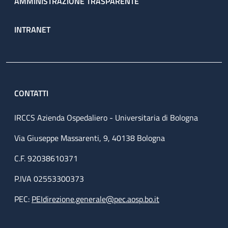
AMMINISTRAZIONE TRASPARENTE
INTRANET
CONTATTI
IRCCS Azienda Ospedaliero - Universitaria di Bologna
Via Giuseppe Massarenti, 9, 40138 Bologna
C.F. 92038610371
P.IVA 02553300373
PEC:
PEIdirezione.generale@pec.aosp.bo.it