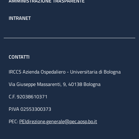
AMMINISTRAZIONE TRASPARENTE
INTRANET
CONTATTI
IRCCS Azienda Ospedaliero - Universitaria di Bologna
Via Giuseppe Massarenti, 9, 40138 Bologna
C.F. 92038610371
P.IVA 02553300373
PEC:
PEIdirezione.generale@pec.aosp.bo.it