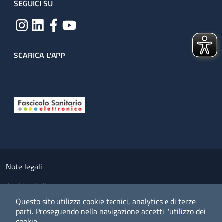
SEGUICI SU
SCARICA L'APP
Useful links section
Small prints
Note legali
Cookies Policy
Questo sito utilizza cookie tecnici, analytics e di terze
Policy privacy e protezione del dato personale
parti.
Proseguendo nella navigazione accetti l'utilizzo dei
cookie.