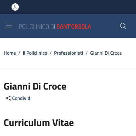
Salta al contenuto principale
Skip to footer content
Briciole di pane
Home
/
Il Policlinico
/
Professionisti
/
Gianni Di Croce
Gianni Di Croce
Condividi
Curriculum Vitae