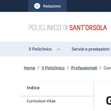
Salta al contenuto principale
Skip to footer content
Redazione
Il Policlinico
Servizi e prestazioni
Briciole di pane
Home
/
Il Policlinico
/
Professionisti
/
Gia
Indice
G
della pagina Gianni Di Croce
Curriculum Vitae