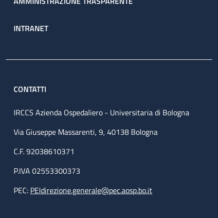
AMMINISTRAZIONE TRASPARENTE
INTRANET
CONTATTI
IRCCS Azienda Ospedaliero - Universitaria di Bologna
Via Giuseppe Massarenti, 9, 40138 Bologna
C.F. 92038610371
P.IVA 02553300373
PEC:
PEIdirezione.generale@pec.aosp.bo.it