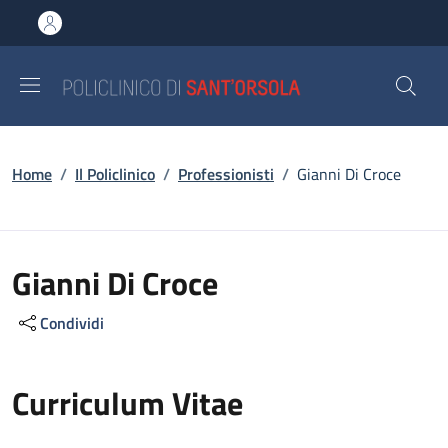
Salta al contenuto principale
Skip to footer content
Briciole di pane
Home
/
Il Policlinico
/
Professionisti
/
Gianni Di Croce
Gianni Di Croce
Condividi
Curriculum Vitae