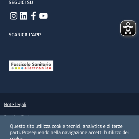
SEGUICI SU
SCARICA L'APP
Useful links section
Small prints
Note legali
Cookies Policy
Questo sito utilizza cookie tecnici, analytics e di terze
Policy privacy e protezione del dato personale
parti.
Proseguendo nella navigazione accetti l'utilizzo dei
cookie.