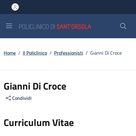
Salta al contenuto principale
Skip to footer content
Briciole di pane
Home
/
Il Policlinico
/
Professionisti
/
Gianni Di Croce
Gianni Di Croce
Condividi
Curriculum Vitae