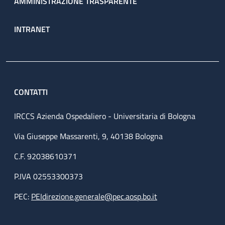
AMMINISTRAZIONE TRASPARENTE
INTRANET
CONTATTI
IRCCS Azienda Ospedaliero - Universitaria di Bologna
Via Giuseppe Massarenti, 9, 40138 Bologna
C.F. 92038610371
P.IVA 02553300373
PEC:
PEIdirezione.generale@pec.aosp.bo.it