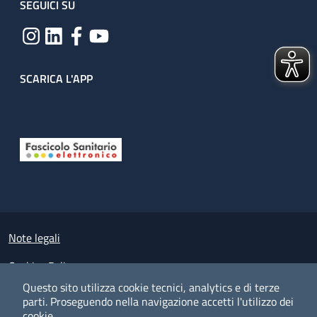
SEGUICI SU
SCARICA L'APP
Useful links section
Small prints
Note legali
Cookies Policy
Questo sito utilizza cookie tecnici, analytics e di terze
Policy privacy e protezione del dato personale
parti.
Proseguendo nella navigazione accetti l'utilizzo dei
cookie.