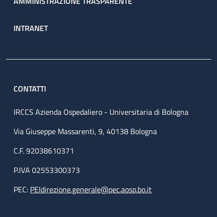
AMMINISTRAZIONE TRASPARENTE
INTRANET
CONTATTI
IRCCS Azienda Ospedaliero - Universitaria di Bologna
Via Giuseppe Massarenti, 9, 40138 Bologna
C.F. 92038610371
P.IVA 02553300373
PEC:
PEIdirezione.generale@pec.aosp.bo.it