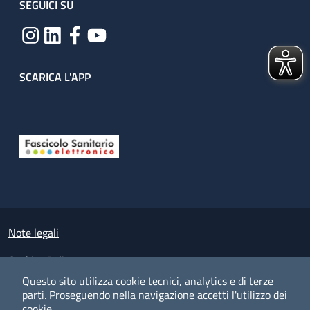
SEGUICI SU
SCARICA L'APP
Useful links section
Small prints
Note legali
Cookies Policy
Questo sito utilizza cookie tecnici, analytics e di terze
Policy privacy e protezione del dato personale
parti.
Proseguendo nella navigazione accetti l'utilizzo dei
cookie.