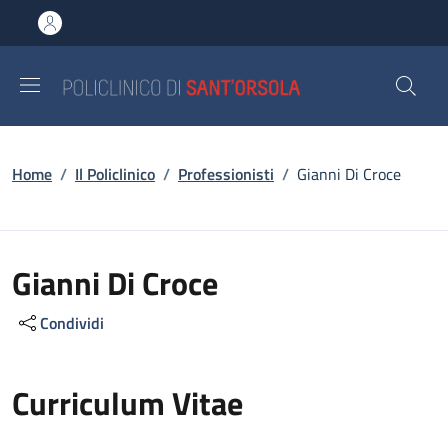
Salta al contenuto principale
Skip to footer content
Briciole di pane
Home
/
Il Policlinico
/
Professionisti
/
Gianni Di Croce
Gianni Di Croce
Condividi
Curriculum Vitae