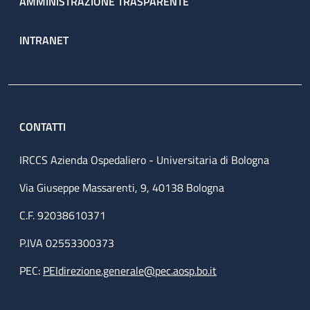
AMMINISTRAZIONE TRASPARENTE
INTRANET
CONTATTI
IRCCS Azienda Ospedaliero - Universitaria di Bologna
Via Giuseppe Massarenti, 9, 40138 Bologna
C.F. 92038610371
P.IVA 02553300373
PEC:
PEIdirezione.generale@pec.aosp.bo.it