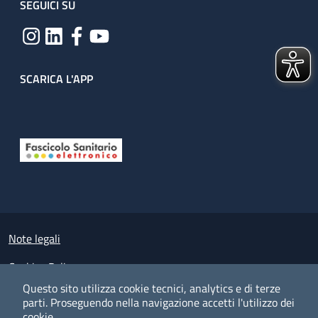
SEGUICI SU
SCARICA L'APP
Useful links section
Small prints
Note legali
Cookies Policy
Questo sito utilizza cookie tecnici, analytics e di terze
Policy privacy e protezione del dato personale
parti.
Proseguendo nella navigazione accetti l'utilizzo dei
cookie.