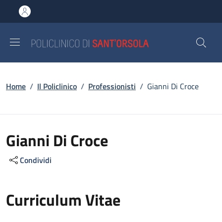
Salta al contenuto principale
Skip to footer content
Briciole di pane
Home
/
Il Policlinico
/
Professionisti
/
Gianni Di Croce
Gianni Di Croce
Condividi
Curriculum Vitae