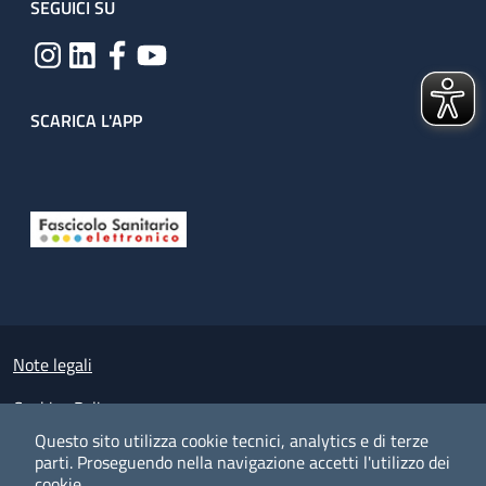
SEGUICI SU
SCARICA L'APP
Useful links section
Small prints
Note legali
Cookies Policy
Questo sito utilizza cookie tecnici, analytics e di terze
Policy privacy e protezione del dato personale
parti.
Proseguendo nella navigazione accetti l'utilizzo dei
cookie.