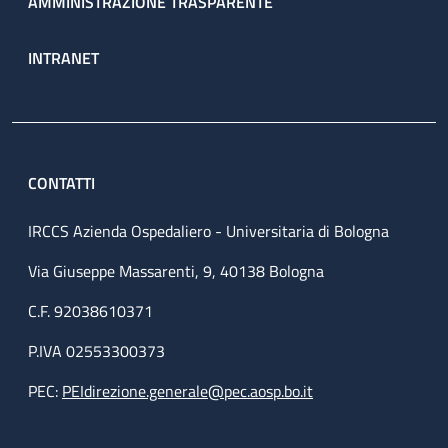
AMMINISTRAZIONE TRASPARENTE
INTRANET
CONTATTI
IRCCS Azienda Ospedaliero - Universitaria di Bologna
Via Giuseppe Massarenti, 9, 40138 Bologna
C.F. 92038610371
P.IVA 02553300373
PEC:
PEIdirezione.generale@pec.aosp.bo.it