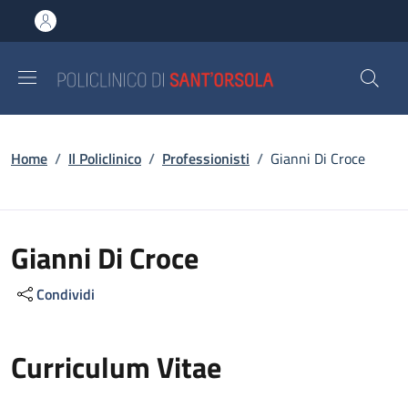
Salta al contenuto principale
Skip to footer content
Briciole di pane
Home
/
Il Policlinico
/
Professionisti
/
Gianni Di Croce
Gianni Di Croce
Condividi
Curriculum Vitae