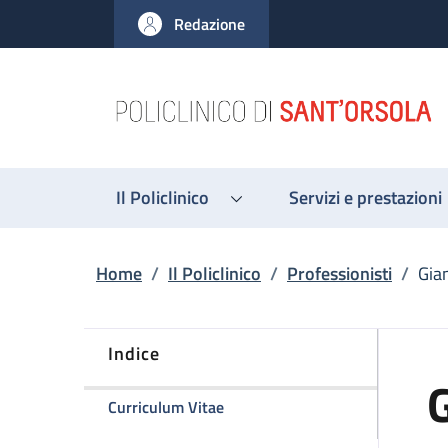
Salta al contenuto principale
Skip to footer content
Redazione
Il Policlinico
Servizi e prestazioni
Briciole di pane
Home
/
Il Policlinico
/
Professionisti
/
Gia
Indice
G
della pagina Gianni Di Croce
Curriculum Vitae