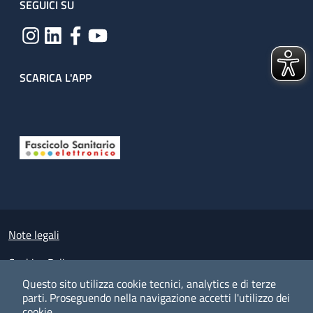
SEGUICI SU
SCARICA L'APP
Useful links section
Small prints
Note legali
Cookies Policy
Questo sito utilizza cookie tecnici, analytics e di terze
Policy privacy e protezione del dato personale
parti.
Proseguendo nella navigazione accetti l'utilizzo dei
cookie.