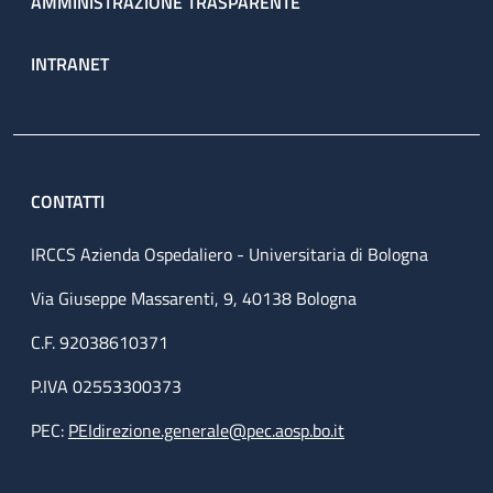
AMMINISTRAZIONE TRASPARENTE
INTRANET
CONTATTI
IRCCS Azienda Ospedaliero - Universitaria di Bologna
Via Giuseppe Massarenti, 9, 40138 Bologna
C.F. 92038610371
P.IVA 02553300373
PEC:
PEIdirezione.generale@pec.aosp.bo.it