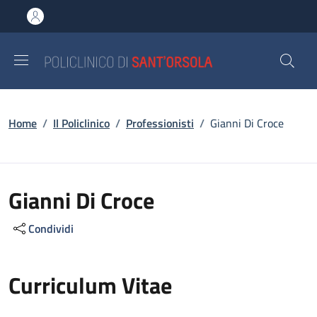
Salta al contenuto principale
Skip to footer content
Briciole di pane
Home
/
Il Policlinico
/
Professionisti
/
Gianni Di Croce
Gianni Di Croce
Condividi
Curriculum Vitae