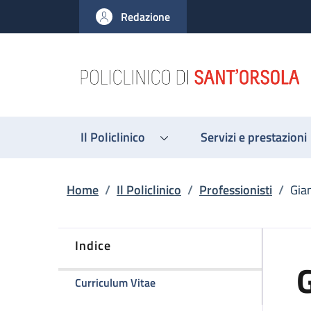
Salta al contenuto principale
Skip to footer content
Redazione
Il Policlinico
Servizi e prestazioni
Briciole di pane
Home
/
Il Policlinico
/
Professionisti
/
Gia
Indice
G
della pagina Gianni Di Croce
Curriculum Vitae